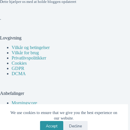
Dette hjælper os med at holde bloggen opdateret
.
Lovgivning
Vilkår og betingelser
Vilkår for brug
Privatlivspolitikker
Cookies
GDPR
DCMA
Anbefalinger
Morningscore
Mangools
We use cookies to ensure that we give you the best experience on
Squoosh
Divi
our website.
Blocksy
Accept
Decline
vidIQ