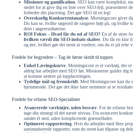
Missioner og gamification
. SEO kan være komplekst, me
stedet for at give dig en liste over SEO-fejl, præsenterer 
forbedre din placering. Det gør SEO til en leg!
Overskuelig Konkurrentanalyse
. Morningscore giver di
Du kan se, hvilke søgeord de rangerer højt på, og hvilke bac
dem i søgeresultaterne.
ROI Fokus – Hvad får du ud af SEO?
En af de store fo
hvilken værdi din SEO-indsats skaber
. Du får en klar 
og øre, hvilket gør det nemt at vurdere, om du er på rette v
Fordele for begyndere – Tag de første skridt til toppen
Enkel Læringskurve
. Morningscore er et værktøj, der er 
aldrig har arbejdet med SEO før. Missionerne guider dig tr
at komme tættere på topplaceringen.
Tydelige mål og fremskridt
. Med Morningscore kan du se
hjemmeside. Det gør det ikke bare nemmere at se resultater
Fordele for erfarne SEO-Specialister
Avancerede værktøjer, uden besvær
. For de erfarne br
tage din strategi til det næste niveau. Fra avanceret konku
samlet ét sted, uden komplicerede grænseflader.
Optimeret rapportering
. Hvis du arbejder med flere proj
automatiserede rapporter, som du nemt kan tilpasse og dele