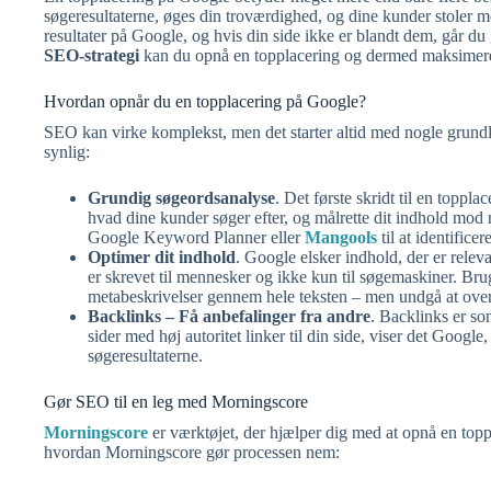
søgeresultaterne, øges din troværdighed, og dine kunder stoler me
resultater på Google, og hvis din side ikke er blandt dem, går du
SEO-strategi
kan du opnå en topplacering og dermed maksimere
Hvordan opnår du en topplacering på Google?
SEO kan virke komplekst, men det starter altid med nogle grund
synlig:
Grundig søgeordsanalyse
. Det første skridt til en toppla
hvad dine kunder søger efter, og målrette dit indhold mo
Google Keyword Planner eller
Mangools
til at identifice
Optimer dit indhold
. Google elsker indhold, der er releva
er skrevet til mennesker og ikke kun til søgemaskiner. Brug 
metabeskrivelser gennem hele teksten – men undgå at over
Backlinks – Få anbefalinger fra andre
. Backlinks er s
sider med høj autoritet linker til din side, viser det Google,
søgeresultaterne.
Gør SEO til en leg med Morningscore
Morningscore
er værktøjet, der hjælper dig med at opnå en toppl
hvordan Morningscore gør processen nem: