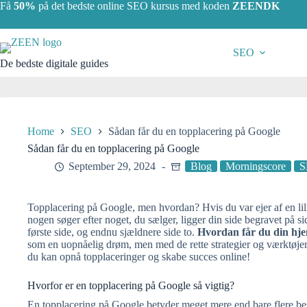
Skip
Få
50%
på det bedste online SEO kursus med koden
ZEENDK
to
content
SEO
De bedste digitale guides
Home
SEO
Sådan får du en topplacering på Google
Sådan får du en topplacering på Google
September 29, 2024
Blog
Morningscore
S
Topplacering på Google, men hvordan? Hvis du var ejer af en li
nogen søger efter noget, du sælger, ligger din side begravet på si
første side, og endnu sjældnere side to.
Hvordan får du din hje
som en uopnåelig drøm, men med de rette strategier og værktøjer 
du kan opnå topplaceringer og skabe succes online!
Hvorfor er en topplacering på Google så vigtig?
En topplacering på Google betyder meget mere end bare flere be