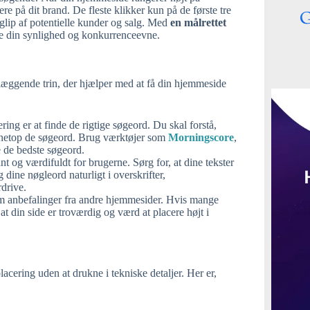
re på dit brand. De fleste klikker kun på de første tre
 glip af potentielle kunder og salg. Med
en målrettet
 din synlighed og konkurrenceevne.
læggende trin, der hjælper med at få din hjemmeside
cering er at finde de rigtige søgeord. Du skal forstå,
d netop de søgeord. Brug værktøjer som
Morningscore
,
re de bedste søgeord.
nt og værdifuldt for brugerne. Sørg for, at dine tekster
dine nøgleord naturligt i overskrifter,
drive.
om anbefalinger fra andre hjemmesider. Hvis mange
 at din side er troværdig og værd at placere højt i
acering uden at drukne i tekniske detaljer. Her er,