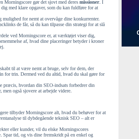
n Morningscore gør det sjovt med deres
missioner
. I
de dig med klare opgaver, som du kan fuldføre for at
g mulighed for nemt at overvåge dine konkurrenter.
klinks de får, så du kan tilpasse din strategi for at slå
rdele ved Morningscore er, at værktøjet viser dig,
fornemmelse af, hvad dine placeringer betyder i kroner
ej.
skabt til at være nemt at bruge, selv for dem, der
in for trin. Dermed ved du altid, hvad du skal gøre for
 præcis, hvordan din SEO-indsats forbedrer din
, men også sjovere at arbejde videre.
ugere tilbyder Morningscore alt, hvad du behøver for at
rrentanalyse til dybdegående teknisk SEO – alt er
ekter eller kunder, vil du elske Morningscores
. Spar tid, og vis dine fremskridt på en enkel og